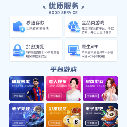
更高。因此，他们往往会聘请专业教练，制定科学合理的训
练计划，以提高自己的短跑能力。同时，这样的训练也帮助
他们增强腿部肌肉力量，从而在比赛中发挥出最佳状态。
除了体能训练，心理素质也是成功的重要因素。在面对新的
竞技项目时，尽管这些运动员拥有丰富的大赛经验，但心理
压力依然不可小觑。他们需要调整心态，将自己从习惯于团
队配合转变为单打独斗。这种心理上的适应过程对于每位参
赛者来说都是一项重要的挑战。