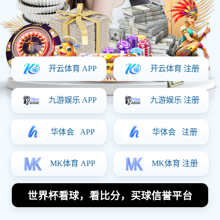
决
Posted On:
2025-11-06 06:56:20
在现代体育界，足球巨星不仅以其出色的技术和战术能力著
称，更因他们在赛场上的速度与激情赢得了全球球迷的喜
爱。当这些足球巨星挑战传统田径项目——百米赛跑时，无疑
为观众带来了全新的视觉体验和情感冲击。本文将从四个方
面深入探讨“足球巨星挑战百米赛跑展现速度与激情的精彩
对决”，包括比赛前的准备、运动员的表现、赛事的影响，
以及观众反响等内容。通过这些方面，我们可以更全面地了
解这一独特赛事所传递出的竞技精神与人文关怀。
1、比赛前的准备
在正式比赛之前，足球巨星们需要进行充分的训练，以适应
短距离奔跑带来的身体挑战。虽然他们在足球场上已经展现
出了惊人的速度，但百米赛跑对起步爆发力和加速能力要求