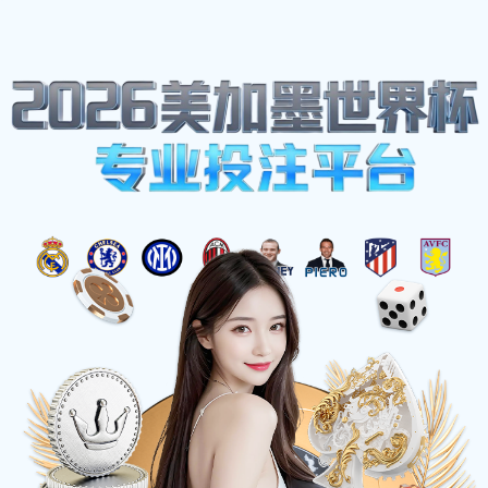
体育明星
Home
足球巨星挑战百米赛跑展现速度与激情的精彩对决
足球巨星挑战百米赛跑展现速度与激情的精彩对